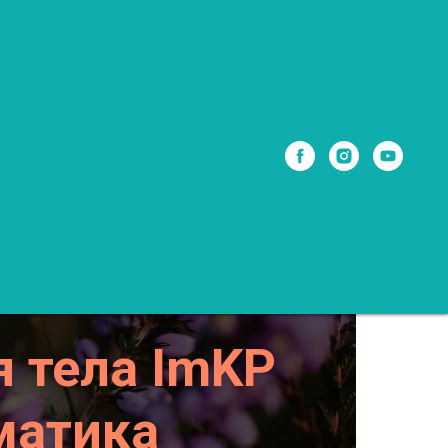
 тела ImKP
матика