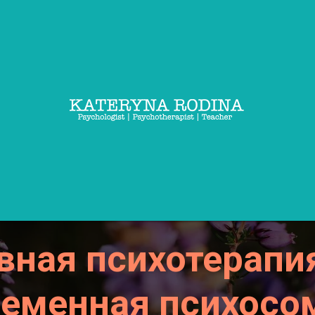
вная психотерапия
ременная психосо