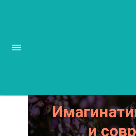
Имагинати
и сов