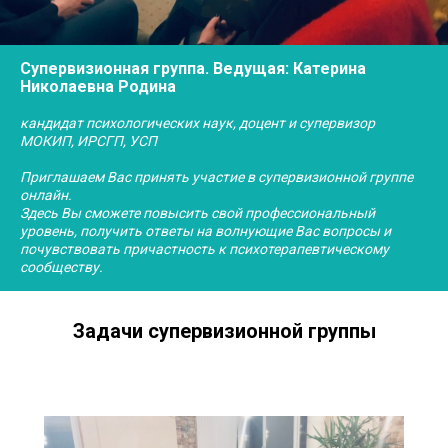
Супервизионная группа. Ведущая: Катерина
Николаевна Родина
кандидат психологических наук, доцент и супервизор
МОКИП, ИРСГП, УСП
Приглашаем Вас принять участие в супервизионной группе
онлайн.
Здесь Вы сможете повысить свой профессиональный
уровень, получить ответы на волнующие Вас вопросы и
почувствовать причастность к психотерапевтическому
сообществу.
Задачи супервизионной группы